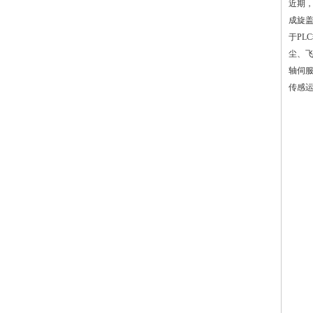
近期
成旋
于P
尘、
轴伺
传感