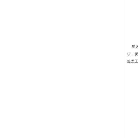
星火
求，灵
旋盖