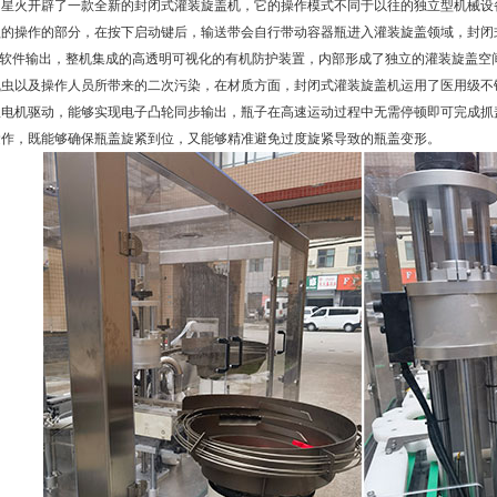
，星火开辟了一款全新的封闭式灌装旋盖机，它的操作模式不同于以往的独立型机械设
盖的操作的部分，在按下启动键后，输送带会自行带动容器瓶进入灌装旋盖领域，封闭
LC软件输出，整机集成的高透明可视化的有机防护装置，内部形成了独立的灌装旋盖空
飞虫以及操作人员所带来的二次污染，在材质方面，封闭式灌装旋盖机运用了医用级不
服电机驱动，能够实现电子凸轮同步输出，瓶子在高速运动过程中无需停顿即可完成抓
运作，既能够确保瓶盖旋紧到位，又能够精准避免过度旋紧导致的瓶盖变形。