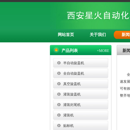
网站首页
关于我们
新闻
产品列表
新
+MORE
半自动旋盖机
全自动旋盖机
全自
速发
真空旋盖机
可有
灌装旋盖机
整齐
灌装封尾机
灌装机
贴标机