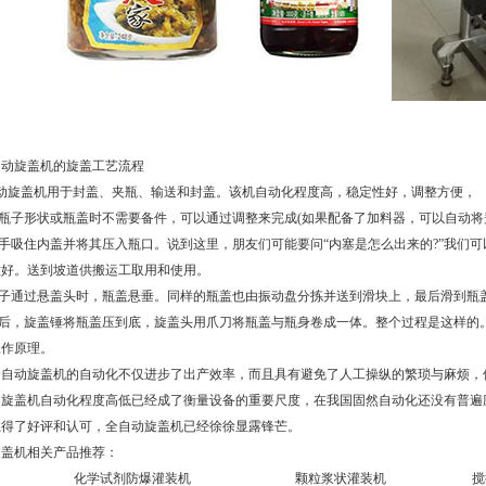
动旋盖机的旋盖工艺流程
自动旋盖机用于封盖、夹瓶、输送和封盖。该机自动化程度高，稳定性好，调整方便，
换瓶子形状或瓶盖时不需要备件，可以通过调整来完成(如果配备了加料器，可以自动将
械手吸住内盖并将其压入瓶口。说到这里，朋友们可能要问“内塞是怎么出来的?”我们
放好。送到坡道供搬运工取用和使用。
当瓶子通过悬盖头时，瓶盖悬垂。同样的瓶盖也由振动盘分拣并送到滑块上，最后滑到瓶
挂盖后，旋盖锤将瓶盖压到底，旋盖头用爪刀将瓶盖与瓶身卷成一体。整个过程是这样的
工作原理。
动旋盖机的自动化不仅进步了出产效率，而且具有避免了人工操纵的繁琐与麻烦，
动旋盖机自动化程度高低已经成了衡量设备的重要尺度，在我国固然自动化还没有普遍
赢得了好评和认可，全自动旋盖机已经徐徐显露锋芒。
旋盖机
相关产品推荐：
化学试剂防爆灌装机
颗粒浆状灌装机
搅