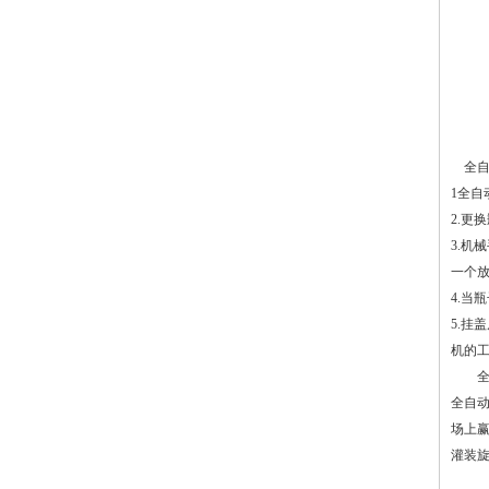
全自
1全
2.更
3.机
一个
4.
5.
机的
全自
全自
场上
灌装